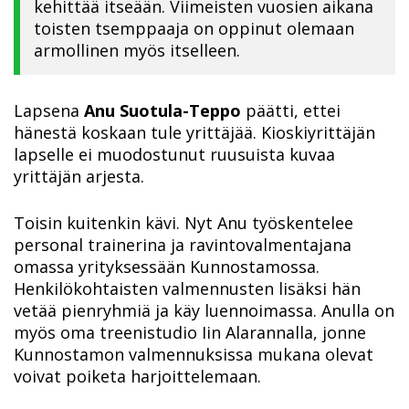
kehittää itseään. Viimeisten vuosien aikana
toisten tsemppaaja on oppinut olemaan
armollinen myös itselleen.
Lapsena
Anu Suotula-Teppo
päätti, ettei
hänestä koskaan tule yrittäjää. Kioskiyrittäjän
lapselle ei muodostunut ruusuista kuvaa
yrittäjän arjesta.
Toisin kuitenkin kävi. Nyt Anu työskentelee
personal trainerina ja ravintovalmentajana
omassa yrityksessään Kunnostamossa.
Henkilökohtaisten valmennusten lisäksi hän
vetää pienryhmiä ja käy luennoimassa. Anulla on
myös oma treenistudio Iin Alarannalla, jonne
Kunnostamon valmennuksissa mukana olevat
voivat poiketa harjoittelemaan.