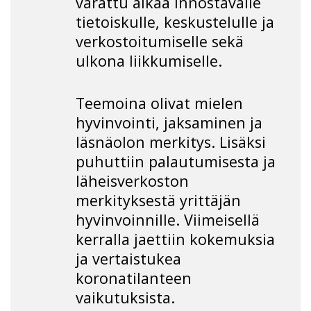
varattu aikaa innostavalle
tietoiskulle, keskustelulle ja
verkostoitumiselle sekä
ulkona liikkumiselle.
Teemoina olivat mielen
hyvinvointi, jaksaminen ja
läsnäolon merkitys. Lisäksi
puhuttiin palautumisesta ja
läheisverkoston
merkityksestä yrittäjän
hyvinvoinnille. Viimeisellä
kerralla jaettiin kokemuksia
ja vertaistukea
koronatilanteen
vaikutuksista.