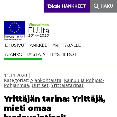
Siirry sisältöön
DIAKONIA-AMMATTIKO
HANKKEET
HAKU
ETUSIVU
HANKKEET
YRITTÄJÄLLE
AJANKOHTAISTA
YHTEYSTIEDOT
11.11.2020
Kategoriat:
Ajankohtaista
,
Kainuu ja Pohjois-
Pohjanmaa
,
Uutiset
,
Yrittäjätarinat
Yrittäjän tarina: Yrittäjä,
mieti omaa