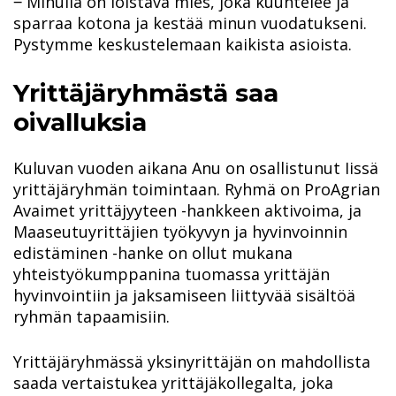
‒ Minulla on loistava mies, joka kuuntelee ja
sparraa kotona ja kestää minun vuodatukseni.
Pystymme keskustelemaan kaikista asioista.
Yrittäjäryhmästä saa
oivalluksia
Kuluvan vuoden aikana Anu on osallistunut Iissä
yrittäjäryhmän toimintaan. Ryhmä on ProAgrian
Avaimet yrittäjyyteen -hankkeen aktivoima, ja
Maaseutuyrittäjien työkyvyn ja hyvinvoinnin
edistäminen -hanke on ollut mukana
yhteistyökumppanina tuomassa yrittäjän
hyvinvointiin ja jaksamiseen liittyvää sisältöä
ryhmän tapaamisiin.
Yrittäjäryhmässä yksinyrittäjän on mahdollista
saada vertaistukea yrittäjäkollegalta, joka