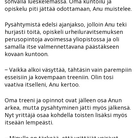
sohvalla lueskelemassa. Oma kuntoilu ja
opiskelu piti jättää odottamaan, Anu muistelee.
Pysähtymistä edelsi ajanjakso, jolloin Anu teki
hurjasti töitä, opiskeli urheiluravitsemuksen
perusopintoja avoimessa yliopistossa ja oli
samalla itse valmennettavana päästäkseen
kovaan kuntoon.
‒ Vaikka alkoi väsyttää, tähtäsin vain parempiin
esseisiin ja kovempaan treeniin. Olin tosi
vaativa itselleni, Anu kertoo.
Oma treeni ja opinnot ovat jälleen osa Anun
arkea, mutta pysähtyminen jätti myös jälkensä.
Nyt yrittäjä osaa kohdella toisten lisäksi myös
itseään lempeästi.
‒ Minulle on tärkeää, että yrittäjät voisivat