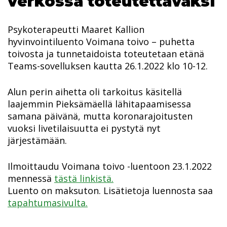
verkossa toteutettavaksi
Psykoterapeutti Maaret Kallion
hyvinvointiluento Voimana toivo – puhetta
toivosta ja tunnetaidoista toteutetaan etänä
Teams-sovelluksen kautta 26.1.2022 klo 10-12.
Alun perin aihetta oli tarkoitus käsitellä
laajemmin Pieksämäellä lähitapaamisessa
samana päivänä, mutta koronarajoitusten
vuoksi livetilaisuutta ei pystytä nyt
järjestämään.
Ilmoittaudu Voimana toivo -luentoon 23.1.2022
mennessä
tästä linkistä.
Luento on maksuton. Lisätietoja luennosta saa
tapahtumasivulta.