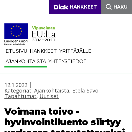
Siirry sisältöön
DIAKONIA-AMMATTIKO
HANKKEET
HAKU
ETUSIVU
HANKKEET
YRITTÄJÄLLE
AJANKOHTAISTA
YHTEYSTIEDOT
12.1.2022
Kategoriat:
Ajankohtaista
,
Etelä-Savo
,
Tapahtumat
,
Uutiset
Voimana toivo -
hyvinvointiluento siirtyy