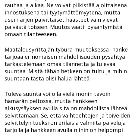
rauhaa ja aikaa. Ne voivat pilkistää ajoittaisena
innostuksena tai tyytymättömyytenä, mutta
usein arjen päivittäiset haasteet vain vievät
päivästä toiseen. Muutos vaatii pysähtymistä
omaan tilanteeseen.
Maatalousyrittäjän työura muutoksessa -hanke
tarjoaa erinomaisen mahdollisuuden pysähtyä
tarkastelemaan omaa tilannetta ja tulevaa
suuntaa. Mistä tähän hetkeen on tultu ja mihin
suuntaan tästä olisi halua lähteä.
Tuleva suunta voi olla vielä monin tavoin
hämärän peitossa, mutta hankkeen
alkusysäyksen avulla sitä on mahdollista lähteä
selvittämään. Se, että vaihtoehtojen ja toiveiden
selvittelyn tueksi on erilaisia valmiita palveluja
tarjolla ja hankkeen avulla niihin on helpompi