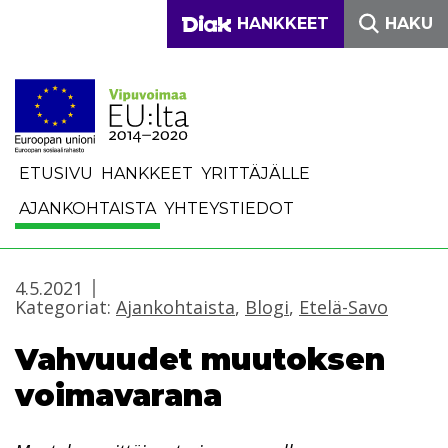
Siirry sisältöön
DIAKONIA-AMMATTIKO
HANKKEET
HAKU
ETUSIVU
HANKKEET
YRITTÄJÄLLE
AJANKOHTAISTA
YHTEYSTIEDOT
4.5.2021
Kategoriat:
Ajankohtaista
,
Blogi
,
Etelä-Savo
Vahvuudet muutoksen
voimavarana