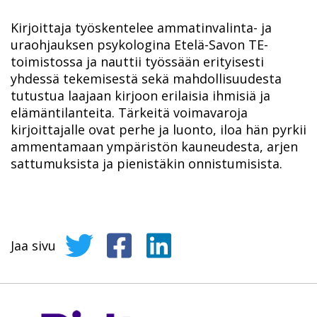
Kirjoittaja työskentelee ammatinvalinta- ja
uraohjauksen psykologina Etelä-Savon TE-
toimistossa ja nauttii työssään erityisesti
yhdessä tekemisestä sekä mahdollisuudesta
tutustua laajaan kirjoon erilaisia ihmisiä ja
elämäntilanteita. Tärkeitä voimavaroja
kirjoittajalle ovat perhe ja luonto, iloa hän pyrkii
ammentamaan ympäristön kauneudesta, arjen
sattumuksista ja pienistäkin onnistumisista.
Jaa sivu
Jaa sivu Twitterissä
Jaa sivu Facebookissa
Jaa sivu LinkedInissä