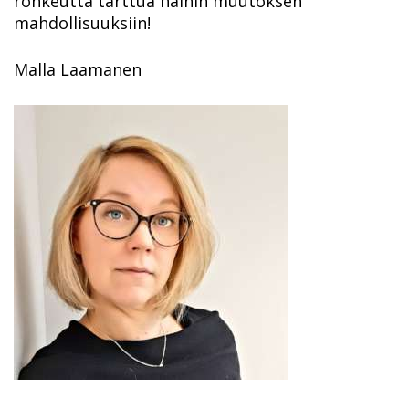
rohkeutta tarttua näihin muutoksen
mahdollisuuksiin!
Malla Laamanen