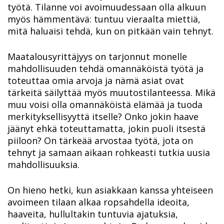
työtä. Tilanne voi avoimuudessaan olla alkuun
myös hämmentävä: tuntuu vieraalta miettiä,
mitä haluaisi tehdä, kun on pitkään vain tehnyt.
Maatalousyrittäjyys on tarjonnut monelle
mahdollisuuden tehdä omannäköistä työtä ja
toteuttaa omia arvoja ja nämä asiat ovat
tärkeitä säilyttää myös muutostilanteessa. Mikä
muu voisi olla omannäköistä elämää ja tuoda
merkityksellisyyttä itselle? Onko jokin haave
jäänyt ehkä toteuttamatta, jokin puoli itsestä
piiloon? On tärkeää arvostaa työtä, jota on
tehnyt ja samaan aikaan rohkeasti tutkia uusia
mahdollisuuksia.
On hieno hetki, kun asiakkaan kanssa yhteiseen
avoimeen tilaan alkaa ropsahdella ideoita,
haaveita, hullultakin tuntuvia ajatuksia,