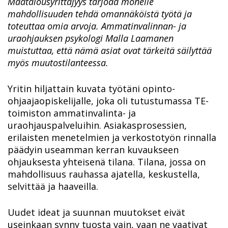
Maatalousyrittäjyys tarjoaa monelle
mahdollisuuden tehdä omannäköistä työtä ja
toteuttaa omia arvoja. Ammatinvalinnan- ja
uraohjauksen psykologi Malla Laamanen
muistuttaa, että nämä asiat ovat tärkeitä säilyttää
myös muutostilanteessa.
Yritin hiljattain kuvata työtäni opinto-
ohjaajaopiskelijalle, joka oli tutustumassa TE-
toimiston ammatinvalinta- ja
uraohjauspalveluihin. Asiakasprosessien,
erilaisten menetelmien ja verkostotyön rinnalla
päädyin useamman kerran kuvaukseen
ohjauksesta yhteisenä tilana. Tilana, jossa on
mahdollisuus rauhassa ajatella, keskustella,
selvittää ja haaveilla.
Uudet ideat ja suunnan muutokset eivät
useinkaan synny tuosta vain, vaan ne vaativat