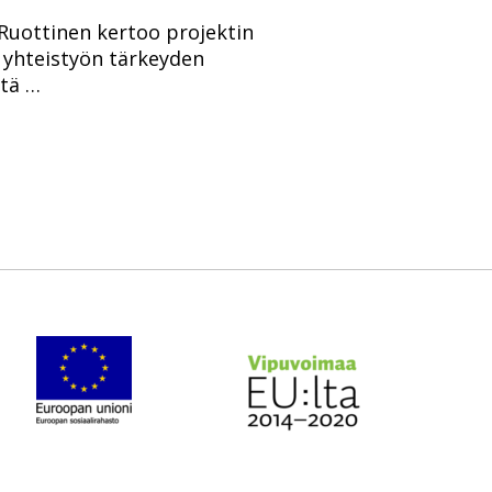
i Ruottinen kertoo projektin
n yhteistyön tärkeyden
itä …