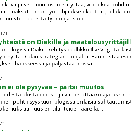
önkuva ja sen muutos mietityttää, voi tukea pohdin
man maksuttoman työnohjauksen kautta. Joulukuun 
en muistuttaa, että työnohjaus on …
2021
yhteistä on Diakilla ja maatalousyrittäjil
un blogissa Diakin kehityspäällikkö Ilse Vogt tarkas
yhteyttä Diakin strategian pohjalta. Hän nostaa esi
yksen hankkeessa ja paljastaa, missä …
21
n ei ole pysyvää – paitsi muutos
 uudesta alusta innostuja vai herättääkö ajatuskin 
ainen pohtii syyskuun blogissa erilaisia suhtautumi
okemuksiaan uusien tilanteiden äärellä. …
21