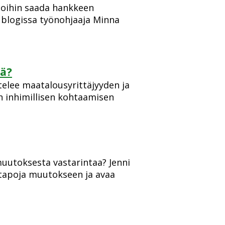
toihin saada hankkeen
blogissa työnohjaaja Minna
lä?
telee maatalousyrittäjyyden ja
in inhimillisen kohtaamisen
muutoksesta vastarintaa? Jenni
stapoja muutokseen ja avaa