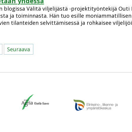
etään yhdessä
 blogissa Välitä viljelijästä -projektityöntekijä Out
ista ja toiminnasta. Hän tuo esille moniammatillise
ien tilanteiden selvittämisessä ja rohkaisee viljelijö
Seuraava