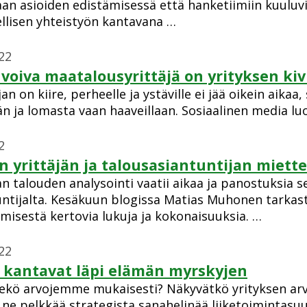
aan asioiden edistämisessä että hanketiimiin kuuluv
ellisen yhteistyön kantavana …
22
voiva maatalousyrittäjä on yrityksen kiv
an on kiire, perheelle ja ystäville ei jää oikein aika
n ja lomasta vaan haaveillaan. Sosiaalinen media luo
2
 yrittäjän ja talousasiantuntijan miette
n talouden analysointi vaatii aikaa ja panostuksia s
untijalta. Kesäkuun blogissa Matias Muhonen tarkast
misestä kertovia lukuja ja kokonaisuuksia. …
22
 kantavat läpi elämän myrskyjen
kö arvojemme mukaisesti? Näkyvätkö yrityksen arv
 ne pelkkää strategista sanahelinää liiketoimintas