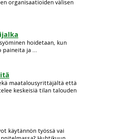
ien organisaatioiden välisen
ijalka
a, syöminen hoidetaan, kun
 paineita ja …
itä
ekä maatalousyrittäjältä että
elee keskeisiä tilan talouden
ot käytännön työssä vai
uunnitelmassa? Huhtikuun