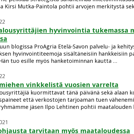
a Kirsi Mutka-Paintola pohtii arvojen merkitystä se
22
lousyrittäjien hyvinvointia tukemassa m
sa
uun blogissa ProAgria Etelä-Savon palvelu- ja kehit
ksen hyvinvointiteemoja sisältäneisiin hankkeisiin
. Hän tuo esille myös hanketoiminnan kautta …
22
miehen vinkkelistä vuosien varrelta
ousyrittäjiä kuormittavat tänä päivänä sekä alaan k
paineet että verkostojen tarjoaman tuen vähenem
ryhmämme jäsen Ilpo Lehtinen pohtii maatalouden k
2021
hjausta tarvitaan myös maataloudessa