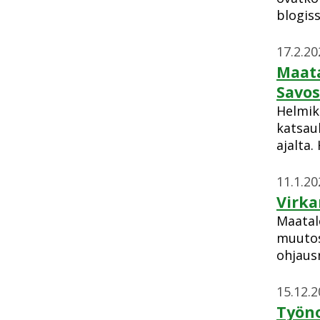
blogiss
17.2.20
Maata
Savos
Helmik
katsau
ajalta
11.1.20
Virka
Maatal
muutos
ohjaus
15.12.
Työno