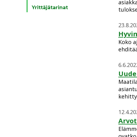
asiakk
Yrittäjätarinat
tuloks
23.8.20
Hyvin
Koko aj
ehditää
6.6.202
Uuden
Maatila
asiant
kehitty
12.4.20
Arvot
Elämme
ovatko