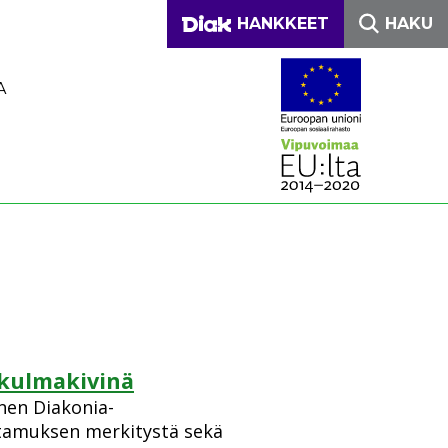
DIAKONIA-AMMATTIKO
HANKKEET
HAKU
A
 kulmakivinä
nen Diakonia-
ttamuksen merkitystä sekä