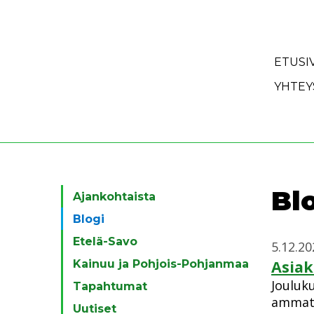
Siirry sisältöön
ETUSI
YHTEY
Kategoriat
Bl
Ajankohtaista
Blogi
Etelä-Savo
5.12.20
Asiak
Kainuu ja Pohjois-Pohjanmaa
Jouluk
Tapahtumat
ammatt
Uutiset