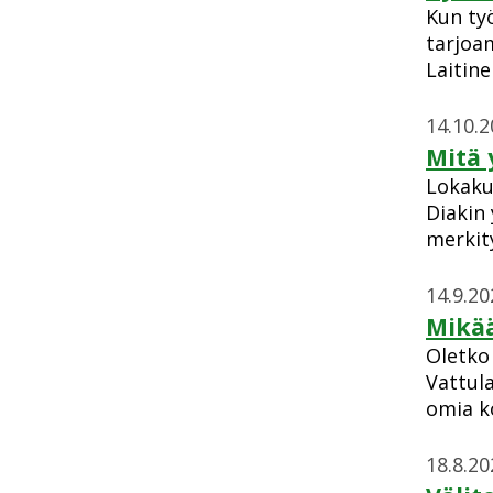
Kun ty
tarjoa
Laitin
14.10.
Mitä 
Lokaku
Diakin 
merkit
14.9.20
Mikää
Oletko
Vattul
omia k
18.8.20