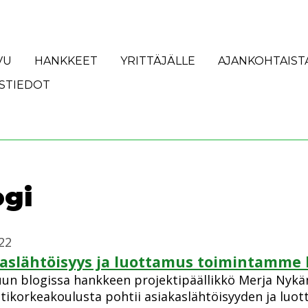
VU
HANKKEET
YRITTÄJÄLLE
AJANKOHTAIST
STIEDOT
ogi
22
aslähtöisyys ja luottamus toimintamme
uun blogissa hankkeen projektipäällikkö Merja Nykä
ikorkeakoulusta pohtii asiakaslähtöisyyden ja luo