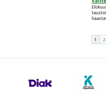
Välit
Elokuun
tausto
haastav
1
2