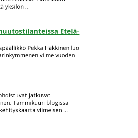
kä yksilön …
uutostilanteissa Etelä-
yspäällikkö Pekka Häkkinen luo
 parinkymmenen viime vuoden
ohdistuvat jatkuvat
inen. Tammikuun blogissa
ehityskaarta viimeisen …