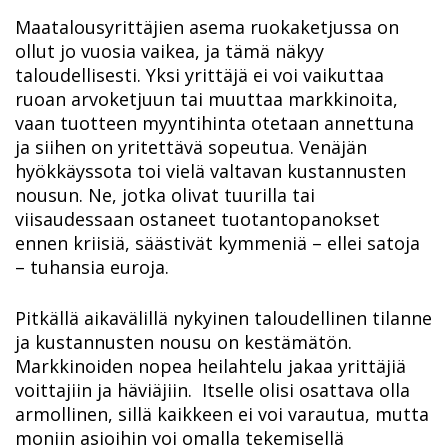
Maatalousyrittäjien asema ruokaketjussa on
ollut jo vuosia vaikea, ja tämä näkyy
taloudellisesti. Yksi yrittäjä ei voi vaikuttaa
ruoan arvoketjuun tai muuttaa markkinoita,
vaan tuotteen myyntihinta otetaan annettuna
ja siihen on yritettävä sopeutua. Venäjän
hyökkäyssota toi vielä valtavan kustannusten
nousun. Ne, jotka olivat tuurilla tai
viisaudessaan ostaneet tuotantopanokset
ennen kriisiä, säästivät kymmeniä – ellei satoja
– tuhansia euroja.
Pitkällä aikavälillä nykyinen taloudellinen tilanne
ja kustannusten nousu on kestämätön.
Markkinoiden nopea heilahtelu jakaa yrittäjiä
voittajiin ja häviäjiin. Itselle olisi osattava olla
armollinen, sillä kaikkeen ei voi varautua, mutta
moniin asioihin voi omalla tekemisellä