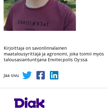
Kirjoittaja on savonlinnalainen
maatalousyrittäjä ja agronomi, joka toimii myös
talousasiantuntijana Envitecpolis Oy:ssä.
Jaa sivu
Jaa sivu Twitterissä
Jaa sivu Facebookissa
Jaa sivu LinkedInissä