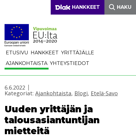
Siirry sisältöön
DIAKONIA-AMMATTIKO
HANKKEET
HAKU
ETUSIVU
HANKKEET
YRITTÄJÄLLE
AJANKOHTAISTA
YHTEYSTIEDOT
6.6.2022
Kategoriat:
Ajankohtaista
,
Blogi
,
Etelä-Savo
Uuden yrittäjän ja
talousasiantuntijan
mietteitä