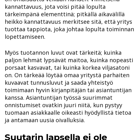
kannattavuus, jota voisi pitää lopulta
tärkeimpänä elementtinä; pitkällä aikavälillä
heikko kannattavuus merkitsee sitä, että yritys
tuottaa tappiota, joka johtaa lopulta toiminnan
lopettamiseen.
Myös tuotannon luvut ovat tärkeitä; kuinka
paljon lehmät lypsävät maitoa, kuinka nopeasti
porsaat kasvavat, tai kuinka korkea viljasatoni
on. On tärkeää löytää omaa yritystä parhaiten
kuvaavat tunnusluvut ja saada yhteistyö
toimimaan hyvin kirjanpitäjän tai asiantuntijan
kanssa. Asiantuntijan työssä suurimmat
onnistumiset ovatkin juuri niitä, kun pystyy
tuomaan asiakkaalle oikeasti hyödyllistä tietoa
ja antamaan uusia oivalluksia.
Suutarin lapsella ei ole