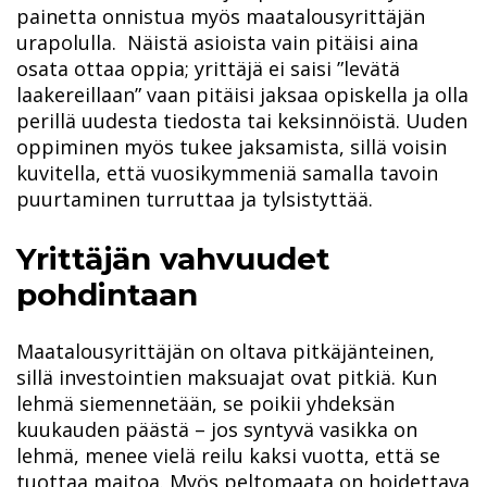
painetta onnistua myös maatalousyrittäjän
urapolulla. Näistä asioista vain pitäisi aina
osata ottaa oppia; yrittäjä ei saisi ”levätä
laakereillaan” vaan pitäisi jaksaa opiskella ja olla
perillä uudesta tiedosta tai keksinnöistä. Uuden
oppiminen myös tukee jaksamista, sillä voisin
kuvitella, että vuosikymmeniä samalla tavoin
puurtaminen turruttaa ja tylsistyttää.
Yrittäjän vahvuudet
pohdintaan
Maatalousyrittäjän on oltava pitkäjänteinen,
sillä investointien maksuajat ovat pitkiä. Kun
lehmä siemennetään, se poikii yhdeksän
kuukauden päästä – jos syntyvä vasikka on
lehmä, menee vielä reilu kaksi vuotta, että se
tuottaa maitoa. Myös peltomaata on hoidettava