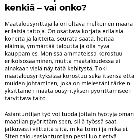
kenkiä – vai onko?
Maatalousyrittäjällä on oltava melkoinen määrä
erilaisia taitoja. On osattava korjata erilaisia
koneita ja laitteita, seurata säätä, hoitaa
eläimiä, ymmärtää taloutta ja olla hyvä
kauppamies. Monissa ammateissa korostuu
erikoisosaaminen, mutta maataloudessa ei
ainakaan vielä näy tätä kehitystä. Toki
maatalousyrityksissä korostuu sekä itsensä että
muiden johtaminen, joka on mielestäni tärkein
yksittäinen maatalousyrityksen pyörittämiseen
tarvittava taito.
Asiantuntijan työ voi tuoda joitain hyötyjä oman
maatilan pyörittämiseen, sillä työssä saat
jatkuvasti viitteitä siitä, mikä toimii ja mikä ei.
Siten talousasiantuntijan pesti luo tiettyä