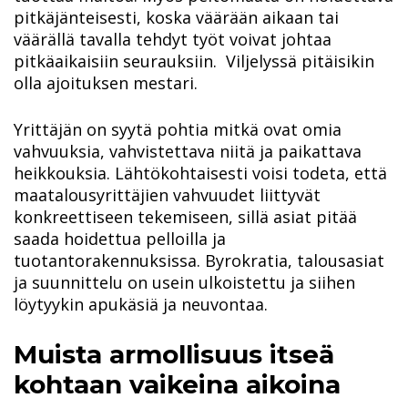
pitkäjänteisesti, koska väärään aikaan tai
väärällä tavalla tehdyt työt voivat johtaa
pitkäaikaisiin seurauksiin. Viljelyssä pitäisikin
olla ajoituksen mestari.
Yrittäjän on syytä pohtia mitkä ovat omia
vahvuuksia, vahvistettava niitä ja paikattava
heikkouksia. Lähtökohtaisesti voisi todeta, että
maatalousyrittäjien vahvuudet liittyvät
konkreettiseen tekemiseen, sillä asiat pitää
saada hoidettua pelloilla ja
tuotantorakennuksissa. Byrokratia, talousasiat
ja suunnittelu on usein ulkoistettu ja siihen
löytyykin apukäsiä ja neuvontaa.
Muista armollisuus itseä
kohtaan vaikeina aikoina