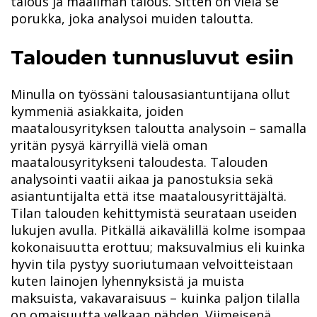
talous ja maailman talous. Sitten on vielä se
porukka, joka analysoi muiden taloutta.
Talouden tunnusluvut esiin
Minulla on työssäni talousasiantuntijana ollut
kymmeniä asiakkaita, joiden
maatalousyrityksen taloutta analysoin – samalla
yritän pysyä kärryillä vielä oman
maatalousyritykseni taloudesta. Talouden
analysointi vaatii aikaa ja panostuksia sekä
asiantuntijalta että itse maatalousyrittäjältä.
Tilan talouden kehittymistä seurataan useiden
lukujen avulla. Pitkällä aikavälillä kolme isompaa
kokonaisuutta erottuu; maksuvalmius eli kuinka
hyvin tila pystyy suoriutumaan velvoitteistaan
kuten lainojen lyhennyksistä ja muista
maksuista, vakavaraisuus – kuinka paljon tilalla
on omaisuutta velkaan nähden. Viimeisenä