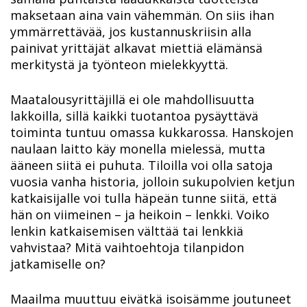
maksetaan aina vain vähemmän. On siis ihan
ymmärrettävää, jos kustannuskriisin alla
painivat yrittäjät alkavat miettiä elämänsä
merkitystä ja työnteon mielekkyyttä.
Maatalousyrittäjillä ei ole mahdollisuutta
lakkoilla, sillä kaikki tuotantoa pysäyttävä
toiminta tuntuu omassa kukkarossa. Hanskojen
naulaan laitto käy monella mielessä, mutta
ääneen siitä ei puhuta. Tiloilla voi olla satoja
vuosia vanha historia, jolloin sukupolvien ketjun
katkaisijalle voi tulla häpeän tunne siitä, että
hän on viimeinen – ja heikoin – lenkki. Voiko
lenkin katkaisemisen välttää tai lenkkiä
vahvistaa? Mitä vaihtoehtoja tilanpidon
jatkamiselle on?
Maailma muuttuu eivätkä isoisämme joutuneet