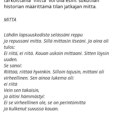
tarkoittama ”mitta” voi olla esim. sukutilan
historian määrittämä tilan jatkajan mitta.
MITTA
Lähdin lapsuuskodista selässäni reppu
ja repussani mitta. Sillä mittasin itseäni. Ja aina oli
tulos:
Ei riitä, ei riitä. Kauan uskoin mittaani. Sitten löysin
uuden.
Se sanoi:
Riittää, riittää hyvinkin. Silloin tajusin, mittani oli
virheellinen. Sen ainoa lukema oli:
ei riitä
Vein sen takaisin,
ja äitini hämmästyi:
Ei se virheellinen ole, se on perintömitta
ja kulkenut suvussa kauan.