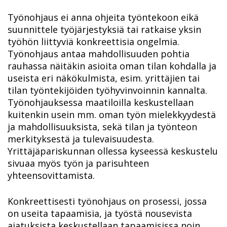
Työnohjaus ei anna ohjeita työntekoon eikä
suunnittele työjärjestyksiä tai ratkaise yksin
työhön liittyviä konkreettisia ongelmia.
Työnohjaus antaa mahdollisuuden pohtia
rauhassa näitäkin asioita oman tilan kohdalla ja
useista eri näkökulmista, esim. yrittäjien tai
tilan työntekijöiden työhyvinvoinnin kannalta.
Työnohjauksessa maatiloilla keskustellaan
kuitenkin usein mm. oman työn mielekkyydestä
ja mahdollisuuksista, sekä tilan ja työnteon
merkityksestä ja tulevaisuudesta.
Yrittäjäpariskunnan ollessa kyseessä keskustelu
sivuaa myös työn ja parisuhteen
yhteensovittamista.
Konkreettisesti työnohjaus on prosessi, jossa
on useita tapaamisia, ja työstä nousevista
ajatuksista keskustellaan tapaamisissa noin