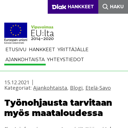
Siirry sisältöön
DIAKONIA-AMMATTIKO
HANKKEET
HAKU
ETUSIVU
HANKKEET
YRITTÄJÄLLE
AJANKOHTAISTA
YHTEYSTIEDOT
15.12.2021
Kategoriat:
Ajankohtaista
,
Blogi
,
Etelä-Savo
Työnohjausta tarvitaan
myös maataloudessa