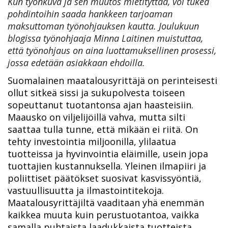
Kun työnkuva ja sen muutos mietityttää, voi tukea
pohdintoihin saada hankkeen tarjoaman
maksuttoman työnohjauksen kautta. Joulukuun
blogissa työnohjaaja Minna Laitinen muistuttaa,
että työnohjaus on aina luottamuksellinen prosessi,
jossa edetään asiakkaan ehdoilla.
Suomalainen maatalousyrittäjä on perinteisesti
ollut sitkeä sissi ja sukupolvesta toiseen
sopeuttanut tuotantonsa ajan haasteisiin.
Maausko on viljelijöillä vahva, mutta silti
saattaa tulla tunne, että mikään ei riitä. On
tehty investointia miljoonilla, ylilaatua
tuotteissa ja hyvinvointia eläimille, usein jopa
tuottajien kustannuksella. Yleinen ilmapiiri ja
poliittiset päätökset suosivat kasvissyöntiä,
vastuullisuutta ja ilmastointitekoja.
Maatalousyrittäjiltä vaaditaan yhä enemmän
kaikkea muuta kuin perustuotantoa, vaikka
samalla puhtaista laadukkaista tuotteista